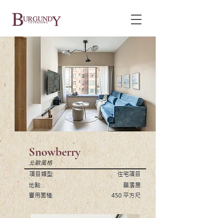
Snowberry
北歐風格
項目類型:
住宅項目
地點:
韻濤居
實用面積:
450 平方尺