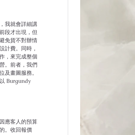
，我就會詳細講
前段才出現，但
避免貨不對辦情
設計費。同時，
作，來完成整個
營。前者，我們
位及畫圖服務。
rgundy 
因應客人的預算
的。收回報價