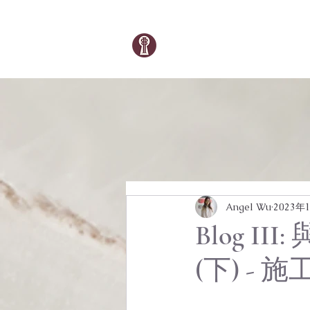
Angel Wu
2023年
Blog 
(下) - 